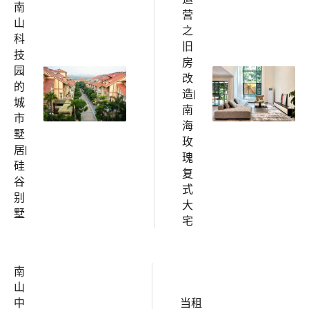
南
营
山
之
科
旧
技
房
园
改
的
造|
城
南
市
海
墅
玫
居|
瑰
硅
复
谷
式
别
大
墅
宅
南
山
中
当租