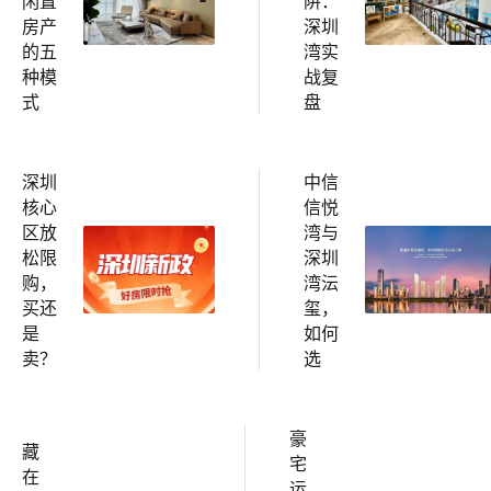
闲置
阱：
房产
深圳
的五
湾实
种模
战复
式
盘
深圳
中信
核心
信悦
区放
湾与
松限
深圳
购，
湾沄
买还
玺，
是
如何
卖？
选
豪
藏
宅
在
运