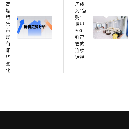
高
房成
端
为"复
租
购"｜
售
世界
市
500
场
强高
有
管的
哪
连续
些
选择
变
化